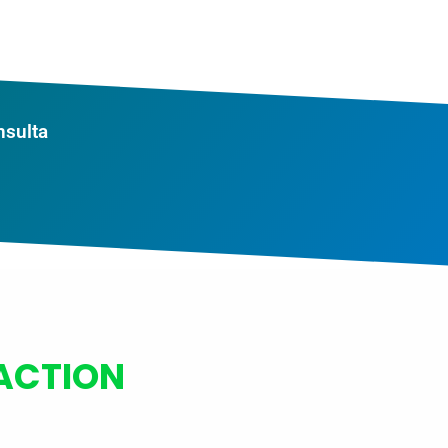
nsulta
EACTION