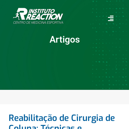
bet
dizipal
Vippark
kingroyal
betpark
betpark
สล็อตเว็บตรง
สล
Artigos
Reabilitação de Cirurgia de
Coluna: Técnicas e