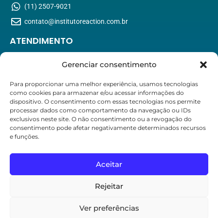
(11) 2507-9021
contato@institutoreaction.com.br
ATENDIMENTO
Segunda-Sexta: 7h às 21h
Gerenciar consentimento
Sábado: 8h às 13h
Domingo: Apenas com agendamento
Para proporcionar uma melhor experiência, usamos tecnologias
como cookies para armazenar e/ou acessar informações do
dispositivo. O consentimento com essas tecnologias nos permite
ESPECIALIDADES
processar dados como comportamento da navegação ou IDs
exclusivos neste site. O não consentimento ou a revogação do
Cardiologia
consentimento pode afetar negativamente determinados recursos
e funções.
Fisiologia do Esporte
Medicina Esportiva
Aceitar
Nutrição
Rejeitar
Ortopedia
Ver preferências