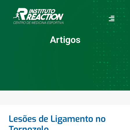
ostbet
Hitbet
taraftarium24
Vippark
kingroyal
betpark
bet
Artigos
Lesões de Ligamento no
Tornozelo