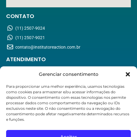
CONTATO
(11) 2507-9024
(11) 2507-9021
contato@institutoreaction.com.br
ATENDIMENTO
Segunda-Sexta: 7h às 21h
Gerenciar consentimento
Sábado: 8h às 13h
Domingo: Apenas com agendamento
Para proporcionar uma melhor experiência, usamos tecnologias
como cookies para armazenar e/ou acessar informações do
dispositivo. O consentimento com essas tecnologias nos permite
ESPECIALIDADES
processar dados como comportamento da navegação ou IDs
exclusivos neste site. O não consentimento ou a revogação do
Cardiologia
consentimento pode afetar negativamente determinados recursos
e funções.
Fisiologia do Esporte
Medicina Esportiva
Aceitar