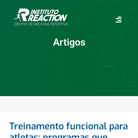
pusulabet giriş
pusulabet giriş
สล็อต
สล็อตออนไลน์
https://th
Artigos
Treinamento funcional para
atletas: programas que